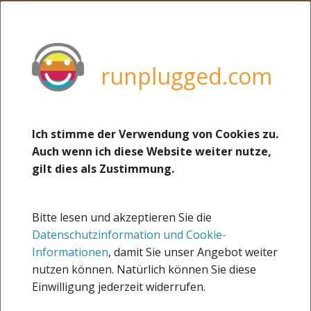
MENU
weitere Sites von uns:
boerse-social.com
runplugged.com
runplugged.com
photaq.com
christian-drastil.com
Ich stimme der Verwendung von Cookies zu.
19.05.2019
Auch wenn ich diese Website weiter nutze,
josefchladek.com
Christian Krupbauer und
gilt dies als Zustimmung.
martina-draper.at
Manu Dienstl haben den
gleichen Shirt Dealer
Runblogged
Bitte lesen und akzeptieren Sie die
(Christian Krupbauer via
Datenschutzinformation und Cookie-
about
Facebook)
Informationen
, damit Sie unser Angebot weiter
nutzen können. Natürlich können Sie diese
Impressum
Einwilligung jederzeit widerrufen.
Sportsblogged