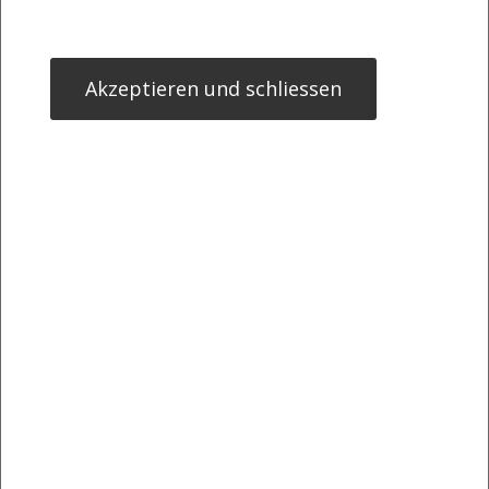
Akzeptieren und schliessen
Christian Krupbauer, Manu Dienstl
>> Öffnen auf photaq.com