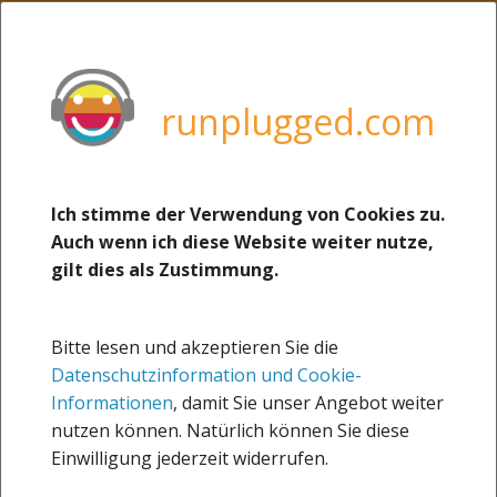
MENU
weitere Sites von uns:
boerse-social.com
runplugged.com
runplugged.com
photaq.com
christian-drastil.com
Ich stimme der Verwendung von Cookies zu.
23.04.2017
Auch wenn ich diese Website weiter nutze,
josefchladek.com
Never give up (Ulrich
gilt dies als Zustimmung.
martina-draper.at
Stürzlinger via Facebook)
Runblogged
Bitte lesen und akzeptieren Sie die
Sportsblogged
Datenschutzinformation und Cookie-
about
Informationen
, damit Sie unser Angebot weiter
nutzen können. Natürlich können Sie diese
Impressum
Einwilligung jederzeit widerrufen.