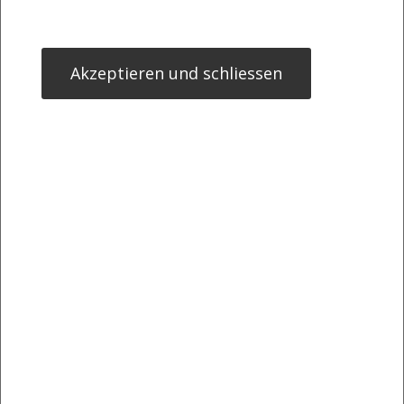
Akzeptieren und schliessen
London Marathon Store, 50% Sale
>> Öffnen auf photaq.com