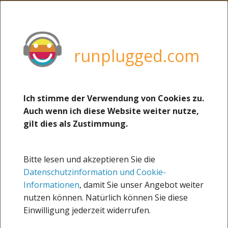
MENU
weitere Sites von uns:
boerse-social.com
runplugged.com
runplugged.com
photaq.com
christian-drastil.com
Ich stimme der Verwendung von Cookies zu.
26.08.2018
Auch wenn ich diese Website weiter nutze,
josefchladek.com
HM in 1:20:13 (Mario
gilt dies als Zustimmung.
martina-draper.at
Mostböck via Facebook)
Runblogged
Bitte lesen und akzeptieren Sie die
Sportsblogged
Datenschutzinformation und Cookie-
about
Informationen
, damit Sie unser Angebot weiter
nutzen können. Natürlich können Sie diese
Impressum
Einwilligung jederzeit widerrufen.