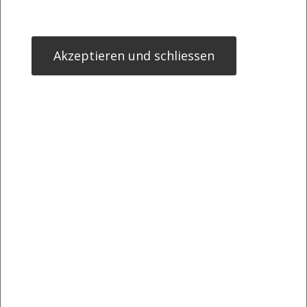
Akzeptieren und schliessen
Mario Mostböck
>> Öffnen auf photaq.com