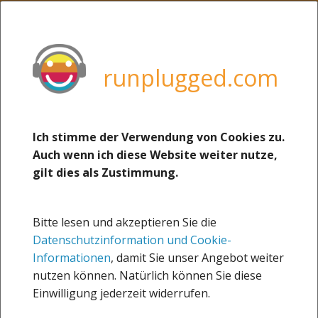
MENU
weitere Sites von uns:
boerse-social.com
runplugged.com
runplugged.com
photaq.com
christian-drastil.com
Ich stimme der Verwendung von Cookies zu.
Auch wenn ich diese Website weiter nutze,
josefchladek.com
gilt dies als Zustimmung.
martina-draper.at
Runblogged
Bitte lesen und akzeptieren Sie die
(Peer Group Watch
Datenschutzinformation und Cookie-
Runplugged Running Stocks)
about
Informationen
, damit Sie unser Angebot weiter
nutzen können. Natürlich können Sie diese
Impressum
Sportsblogged
Einwilligung jederzeit widerrufen.