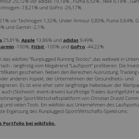
Armour 20,72% vor adidas 19,18% , Puma 6,53% , Nike 6,18% , Gar
, Technogym -18,21% und GoPro -26,17% .
 2,21% vor Technogym 1,32%, Under Armour 0,83%, Puma 0,64%, 
,65% und Garmin -2,1%.
a
25,81%,
Apple
13,86% und
adidas
9,49%.
armin
-100%,
Fitbit
-100% und
GoPro
-44,22%.
das wikifolio "Runplugged Running Stocks" ,das weltweit in Unt
 nach - langfristig vom Megatrend "Laufsport" profitieren. Die Invest
rtifikaten geschehen. Neben den Bereichen Ausrüstung, Tracking
en oder anderen Aspekt, der Unternehmen der Gesundheits- und
ntegrieren. Es ist eine eher sehr langfristige Haltedauer der Wertp
auch (Stichwort: event-driven) kurzfristige Trades durchgeführt 
ichnamige Sport/Wirtschaftsplattform von Christian Drastil Comm.
Blog und vielen Tools. Ein wikifolio aus Unternehmen des Laufsport
ekte Ergänzung des Runplugged-Sport/Wirtschafts-Spektrums.
Portfolio bei wikifolio.