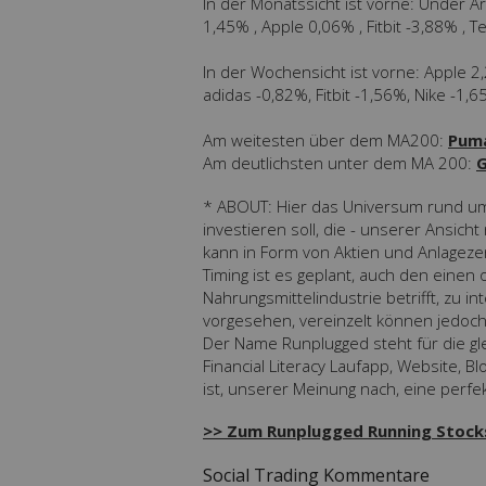
In der Monatssicht ist vorne: Under 
1,45% , Apple 0,06% , Fitbit -3,88% 
In der Wochensicht ist vorne: Apple
adidas -0,82%, Fitbit -1,56%, Nike -1
Am weitesten über dem MA200:
Pum
Am deutlichsten unter dem MA 200:
G
* ABOUT: Hier das Universum rund um 
investieren soll, die - unserer Ansicht
kann in Form von Aktien und Anlageze
Timing ist es geplant, auch den ein
Nahrungsmittelindustrie betrifft, zu i
vorgesehen, vereinzelt können jedoch 
Der Name Runplugged steht für die gle
Financial Literacy Laufapp, Website, 
ist, unserer Meinung nach, eine perf
>> Zum Runplugged Running Stocks 
Social Trading Kommentare