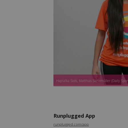
Hajnalka Soós, Matthias Stelzmüller (Daily Spor
Runplugged App
runplugged.com/app