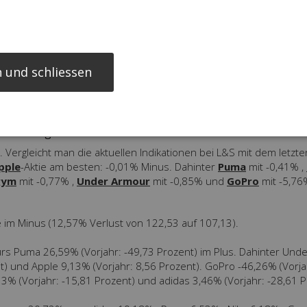
 und schliessen
ancevergleich YTD, Stand: 20.06.2026
d Running Stocks-Sektor*?
k. Vergleicht man die aktuellen Indikationen bei L&S mit dem letzte
pple
-Aktie am besten: -0,01% Minus. Dahinter
Puma
mit -0,41% ,
gym
mit -0,77% ,
Under Armour
mit -0,85% und
GoPro
mit -5,76
e im Minus (12,57% Verlust von 122,53 auf 107,13).
urs Puma 26,59% (Vorjahr: -49,73 Prozent) im Plus. Dahinter Unde
t) und Apple 9,13% (Vorjahr: 8,56 Prozent). GoPro -46,26% (Vorja
13% (Vorjahr: -15,81 Prozent) und adidas 3,46% (Vorjahr: -28,61 P