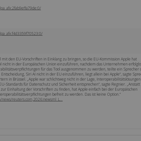
dpa_afx:2fab9effa79de:0/
dpa_afx:f4d3359f70523:0/
ol mit den EU-Vorschriften in Einklang zu bringen, so die EU-Kommission Apple hat
ool nicht in der Europäischen Union einzuführen, nachdem das Unternehmen erfolglo
rabilitätsverpflichtungen für das Tool ausgenommen zu werden, teilte ein Sprecher
ntscheidung, Siri AI nicht in der EU einzuführen, liegt allein bei Apple“, sagte Spr
n in Brüssel. „Apple war schlichtweg nicht in der Lage, Interoperabilitätslösungen
EU-Standards für Datenschutz und Sicherheit entsprechen“, sagte Regnier. „Anstatt
zur Einhaltung der Vorschriften zu finden, hat Apple einfach bei der Europäischen
roperabilitätsverpflichtungen befreit zu werden. Das ist keine Option.“
om/news/reuters.com,2026:newsml_L...