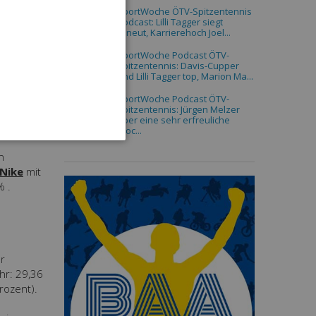
SportWoche ÖTV-Spitzentennis
Podcast: Lilli Tagger siegt
erneut, Karrierehoch Joel...
SportWoche Podcast ÖTV-
Spitzentennis: Davis-Cupper
und Lilli Tagger top, Marion Ma...
SportWoche Podcast ÖTV-
Spitzentennis: Jürgen Melzer
über eine sehr erfreuliche
Woc...
n
Nike
mit
% .
r
hr: 29,36
rozent).