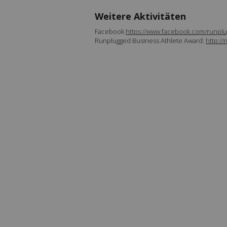
Weitere Aktivitäten
Facebook
https://www.facebook.com/runplu
Runplugged Business Athlete Award:
http:/