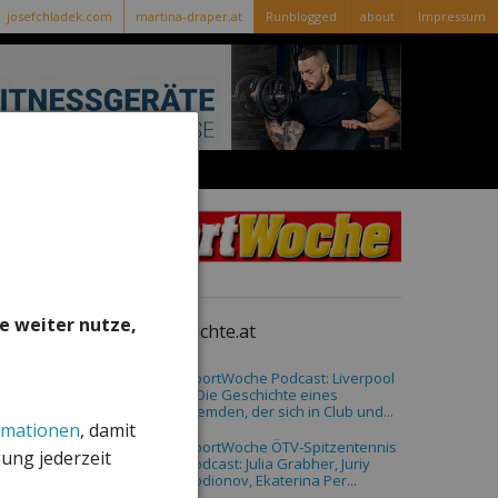
josefchladek.com
martina-draper.at
Runblogged
about
Impressum
runkit
charity
-
-
e weiter nutze,
sportgeschichte.at
SportWoche Podcast: Liverpool
– Die Geschichte eines
Fremden, der sich in Club und...
rmationen
, damit
SportWoche ÖTV-Spitzentennis
gung jederzeit
Podcast: Julia Grabher, Juriy
Rodionov, Ekaterina Per...