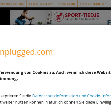
ere Sites von uns:
boerse-social.com
photaq.com
christian-drastil.com
 twitter
tracklist
running stocks
runplugged baa
-
-
-
unplugged.com
h Runplugged Running Stocks)
Verwendung von Cookies zu. Auch wenn ich diese Websit
stimmung.
kzeptieren Sie die
Datenschutzinformation und Cookie-Info
 weiter nutzen können. Natürlich können Sie diese Einwilli