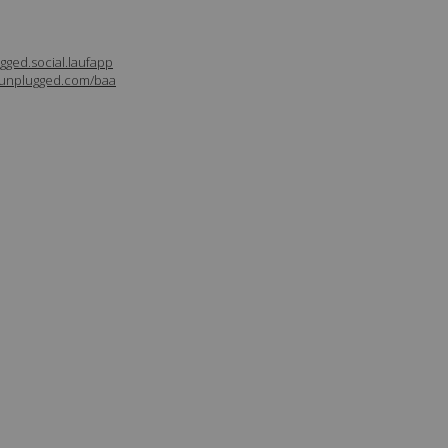
gged.social.laufapp
/runplugged.com/baa