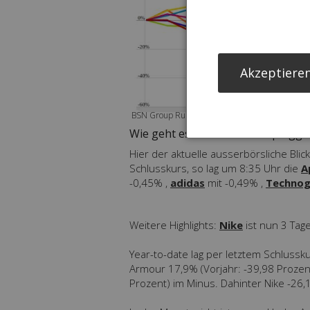
Akzeptieren
BSN Group Runplugged Running Stocks Perform
Wie geht es heute dem Runplugge
Hier der aktuelle ausserbörsliche Blic
Schlusskurs, so lag um 8:35 Uhr die
A
-0,45% ,
adidas
mit -0,49% ,
Techno
Weitere Highlights:
Nike
ist nun 3 Tag
Year-to-date lag per letztem Schlussk
Armour 17,9% (Vorjahr: -39,98 Prozen
Prozent) im Minus. Dahinter Nike -26,