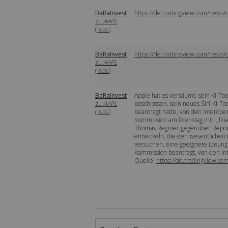
BaRaInvest
https://de.tradingview.com/news/
zu
AAPL
(
)
18.06.
BaRaInvest
https://de.tradingview.com/news/
zu
AAPL
(
)
18.06.
BaRaInvest
Apple hat es versäumt, sein KI-To
zu
AAPL
beschlossen, sein neues Siri-KI-T
(
)
beantragt hatte, von den Interope
18.06.
Kommission am Dienstag mit. „Die E
Thomas Regnier gegenüber Reporter
entwickeln, die den wesentlichen 
versuchen, eine geeignete Lösung 
Kommission beantragt, von den Inte
Quelle:
https://de.tradingview.c