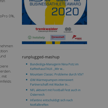
min
GoPro 0%,
ernehmen
ition
 und
runplugged-mashup
Bundesliga-Managerin Nina Potz im
apiere
KaffeehausTALK: „Wir w...
werden.
Mountain Classic: Probleme durch VSV?
 mit
iDM Wärmepumpen intensiviert
umfelds
Partnerschaft mit Wacker In...
NFL aktiviert mit Football Fest auch in
Österreich
Infantino entschuldigt sich nach
Notfalltreffen