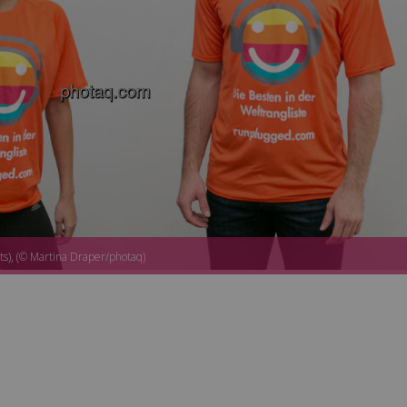
ts), (© Martina Draper/photaq)