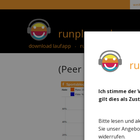
weit
runplugged.com
download laufapp
runletter anmelden
on
-
-
r
(Peer Group Watc
Sportsblogged
Ich stimme der 
gilt dies als Zu
Bitte lesen und a
Sie unser Angebot
widerrufen.