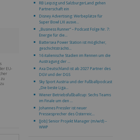
RB Leipzig und SalzburgerLand gehen
Partnerschaft ein
Disney Advertising: Werbeplätze für
Super Bowl LXI ausve...
„Business Runner“ – Podcast Folge Nr. 7:
Energie für die...
Battersea Power Station ist möglicher,
geschichtsträchti...
16 italienische Stadien im Rennen um die
Austragung der ...
s
Axa Deutschland ist ab 2027 Partner des
 der EU-
echer
DGV und der DGS
 zu
Sky Sport Austria und der Fußballpodcast
 zu
„Die beste Liga...
Wiener Betriebsfußballcup: Sechs Teams
im Finale um den ...
Johannes Pressler ist neuer
Pressesprecher des Österreic...
[Job] Senior Projekt Manager (m/w/d) –
WWP