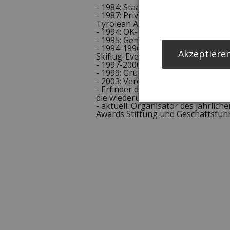
- 1984: Staatliche Skilehrer-Prüfu
- 1987: Privatpilot des österreich
Tyrolean Airways
- 1994: OK-Generalsekretär
- 1995: Generalsekretär der Vera
- 1994-1996: Generalsekretär Skifl
Akzeptieren
Skiflug-Events am Kulm
- 1997-2000: Geschäftsführer der Ö
- 1999: Gründung und Übernahme
- 2003: Veröffentlichung seiner Aut
- Erfinder der World Sports Award
die wiederum in Folge mit dem L
- aktuell: Organisator des jährlich
Awards Stiftung und Geschäftsfü