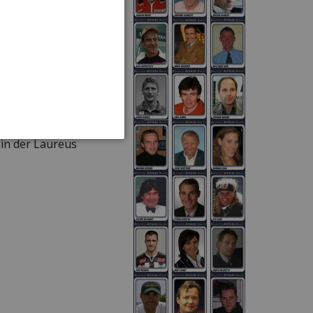
orf
lte er zu den
undation hervorging,
 in der Laureus