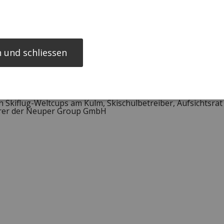
ng und Übernahme der väterlichen Skischule in Bad Mitternd
ischen Formel-1-Stars Gerhard Berger. Ein Jahr später wechse
nstaltungsgesmbH
ug WM, Veranstalter diverser
 und schliessen
sterreichischen Sporthilfe
 der Geschäftsführung der Neuper Group GmbH
obiografie "Flatline"
s of the Century, aus der später die World Sports Awards Fo
aureus Award zusammengeführt wurde
en Skiflug-Weltcups am Kulm, Skischulbetreiber, Aufsichtsrat
hrer der Neuper Group GmbH