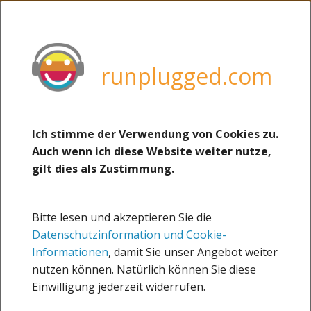
MENU
weitere Sites von uns:
boerse-social.com
runplugged.com
runplugged.com
photaq.com
christian-drastil.com
Ich stimme der Verwendung von Cookies zu.
14.09.2015
Auch wenn ich diese Website weiter nutze,
josefchladek.com
Wachau Halbmarathon 2015
gilt dies als Zustimmung.
martina-draper.at
(Stefan Kratzsch)
Runblogged
Bitte lesen und akzeptieren Sie die
Sportsblogged
Datenschutzinformation und Cookie-
about
Bei herrlichem Wetter und wiederum guter Organisation ging
Informationen
, damit Sie unser Angebot weiter
es auf die Strecke von Spitz nach Krems.
nutzen können. Natürlich können Sie diese
Impressum
Die Zielzeit sollte am Ende deutlich höher sein als noch im
Einwilligung jederzeit widerrufen.
Frühjahr.
Der Trainingsausfall in den ersten drei Augustwochen hat