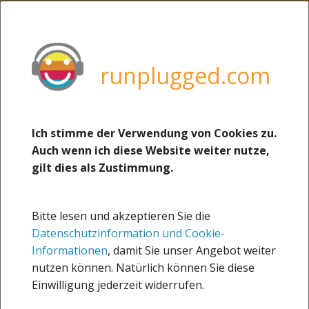
MENU
weitere Sites von uns:
boerse-social.com
runplugged.com
runplugged.com
photaq.com
christian-drastil.com
Ich stimme der Verwendung von Cookies zu.
05.08.2019
Auch wenn ich diese Website weiter nutze,
josefchladek.com
Öfter im Wasser trainieren -
gilt dies als Zustimmung.
martina-draper.at
8 gute Gründe für
Wassersport (Bernadette
Runblogged
Bitte lesen und akzeptieren Sie die
Hörner via Runplugged
Datenschutzinformation und Cookie-
about
Runkit)
Informationen
, damit Sie unser Angebot weiter
nutzen können. Natürlich können Sie diese
Impressum
Einwilligung jederzeit widerrufen.
Sportsblogged