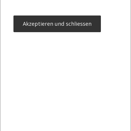
Akzeptieren und schliessen
Egal ob im Meer, See oder Pool. Das Bewegen im Wasser liegt in unserer
DNA und führt zu einem asugewogenen Bewegungsprofil.
>> Öffnen auf photaq.com